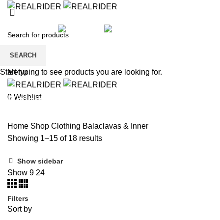
HOME
SHOP
KIDS
SALE
BRANDS
PAYMENT
CONTACT US
REGISTER
SEARCH
Wishlist
Menu
Start typing to see products you are looking for.
Balaclavas & Inner
0
Wishlist
Home
Shop
Clothing
Balaclavas & Inner
Showing 1–15 of 18 results
Show sidebar
Show
9
24
Filters
Sort by