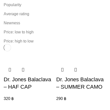
Popularity
Average rating
Newness
Price: low to high
r
Price: high to low
Dr. Jones Balaclava
Dr. Jones Balaclava
– HAF CAP
– SUMMER CAMO
320
฿
290
฿