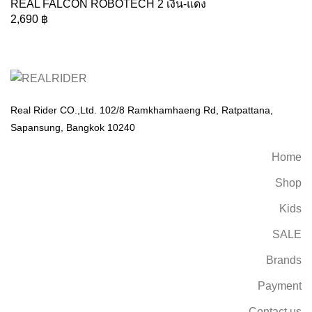
REAL FALCON ROBOTECH 2 เงิน-แดง
2,690
฿
Real Rider CO.,Ltd. 102/8 Ramkhamhaeng Rd, Ratpattana,
Sapansung, Bangkok 10240
Home
Shop
Kids
SALE
Brands
Payment
Contact us