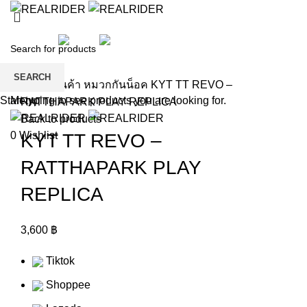
หน้าแรก
สินค้า
สินค้าเด็ก
ลดราคา
แบรนด์
การชำระเงิน
ติดต่อเรา
สมัครสมาชิก
Click to enlarge
SEARCH
0
Wishlist
Home
สินค้า
หมวกกันน็อค
KYT TT REVO –
Menu
Start typing to see products you are looking for.
RATTHAPARK PLAY REPLICA
Back to products
0
Wishlist
KYT TT REVO –
RATTHAPARK PLAY
REPLICA
3,600
฿
Tiktok
Shoppee