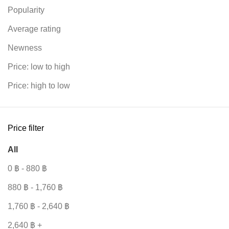
Popularity
Average rating
Newness
Price: low to high
Price: high to low
Price filter
All
0
฿
-
880
฿
880
฿
-
1,760
฿
1,760
฿
-
2,640
฿
2,640
฿
+