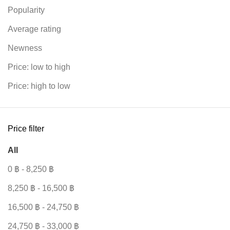
Popularity
Average rating
Newness
Price: low to high
Price: high to low
Price filter
All
0
฿
-
8,250
฿
8,250
฿
-
16,500
฿
16,500
฿
-
24,750
฿
24,750
฿
-
33,000
฿