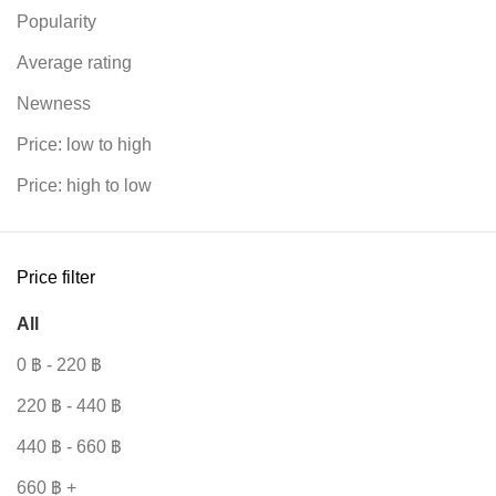
Popularity
Average rating
Newness
Price: low to high
Price: high to low
Price filter
All
0
฿
-
220
฿
220
฿
-
440
฿
440
฿
-
660
฿
660
฿
+